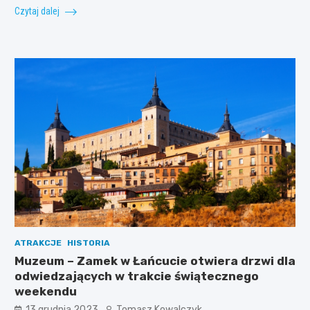
Czytaj dalej
ATRAKCJE
HISTORIA
Muzeum – Zamek w Łańcucie otwiera drzwi dla
odwiedzających w trakcie świątecznego
weekendu
13 grudnia 2023
Tomasz Kowalczyk