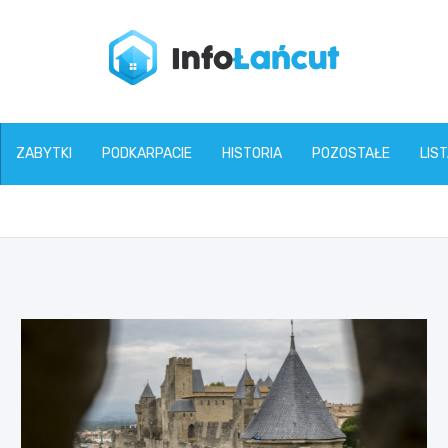
infolancut.pl
ZABYTKI
PODKARPACIE
HISTORIA
POZOSTAŁE
LIS