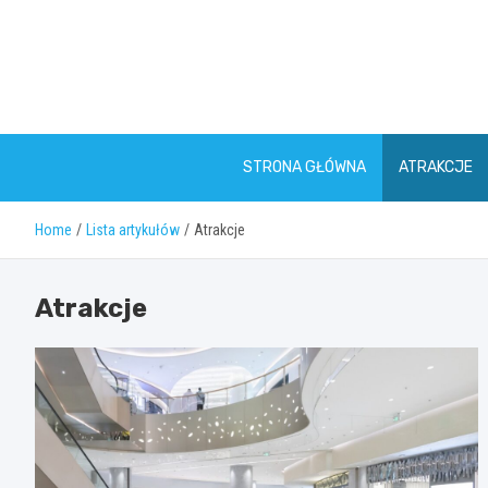
Skip
to
content
STRONA GŁÓWNA
ATRAKCJE
Home
Lista artykułów
Atrakcje
Atrakcje