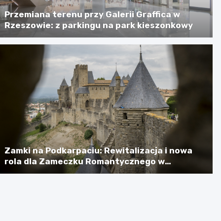
Przemiana terenu przy Galerii Graffica w
Rzeszowie: z parkingu na park kieszonkowy
Zamki na Podkarpaciu: Rewitalizacja i nowa
rola dla Zameczku Romantycznego w
Łańcucie