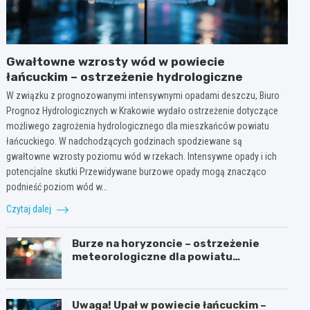
Gwałtowne wzrosty wód w powiecie
łańcuckim – ostrzeżenie hydrologiczne
W związku z prognozowanymi intensywnymi opadami deszczu, Biuro
Prognoz Hydrologicznych w Krakowie wydało ostrzeżenie dotyczące
możliwego zagrożenia hydrologicznego dla mieszkańców powiatu
łańcuckiego. W nadchodzących godzinach spodziewane są
gwałtowne wzrosty poziomu wód w rzekach. Intensywne opady i ich
potencjalne skutki Przewidywane burzowe opady mogą znacząco
podnieść poziom wód w…
Czytaj dalej
Burze na horyzoncie – ostrzeżenie
meteorologiczne dla powiatu
łańcuckiego
Uwaga! Upał w powiecie łańcuckim –