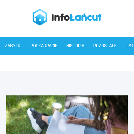
infolancut.pl
ZABYTKI
PODKARPACIE
HISTORIA
POZOSTAŁE
LIS