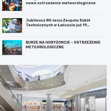
nowe ostrzeżenie meteorologiczne
Jubileusz 80-lecia Zespołu Szkół
Technicznych w Łańcucie już 19
września!
BURZE NA HORYZONCIE – OSTRZEŻENIE
METEOROLOGICZNE