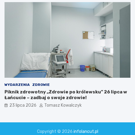
o
ń
w
c
y
u
c
i
e
WYDARZENIA
ZDROWIE
Piknik zdrowotny „Zdrowie po królewsku” 26 lipca w
Łańcucie – zadbaj o swoje zdrowie!
23 lipca 2026
Tomasz Kowalczyk
Copyright © 2026
infolancut.pl