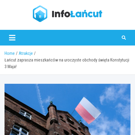
Skip
to
content
infolancut.pl
Home
Atrakcje
Łańcut zaprasza mieszkańców na uroczyste obchody święta Konstytucji
3 Maja!