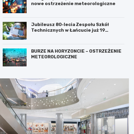
nowe ostrzeżenie meteorologiczne
Jubileusz 80-lecia Zespołu Szkół
Technicznych w Łańcucie już 19
września!
BURZE NA HORYZONCIE – OSTRZEŻENIE
METEOROLOGICZNE