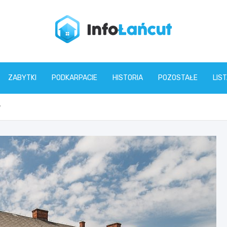
infolancut.pl
ZABYTKI
PODKARPACIE
HISTORIA
POZOSTAŁE
LIS
w