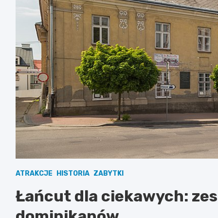
ATRAKCJE
HISTORIA
ZABYTKI
Łańcut dla ciekawych: zes
dominikanów