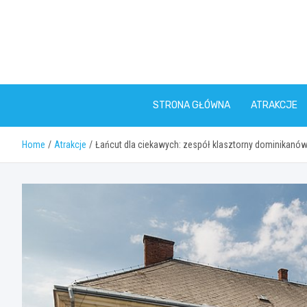
Skip
to
content
STRONA GŁÓWNA
ATRAKCJE
Home
Atrakcje
Łańcut dla ciekawych: zespół klasztorny dominikanó