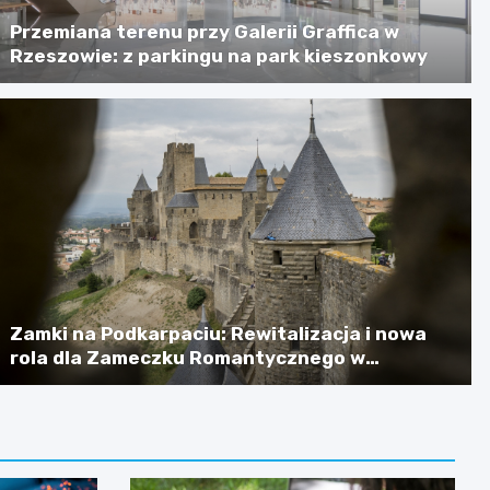
Przemiana terenu przy Galerii Graffica w
Rzeszowie: z parkingu na park kieszonkowy
Zamki na Podkarpaciu: Rewitalizacja i nowa
rola dla Zameczku Romantycznego w
Łańcucie