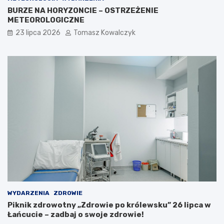
s
g
BURZE NA HORYZONCIE – OSTRZEŻENIE
z
o
METEOROLOGICZNE
o
w
23 lipca 2026
Tomasz Kowalczyk
n
Ł
k
a
o
ń
w
c
y
u
c
i
e
WYDARZENIA
ZDROWIE
Piknik zdrowotny „Zdrowie po królewsku” 26 lipca w
Łańcucie – zadbaj o swoje zdrowie!