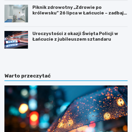
Piknik zdrowotny „Zdrowie po
królewsku” 26 lipca w Łańcucie – zadbaj o
swoje zdrowie!
Uroczystości z okazji Święta Policji w
Łańcucie z jubileuszem sztandaru
P
Z
r
a
z
m
e
k
m
i
Warto przeczytać
i
n
a
a
n
P
a
o
t
d
e
k
r
a
e
r
n
p
u
a
p
c