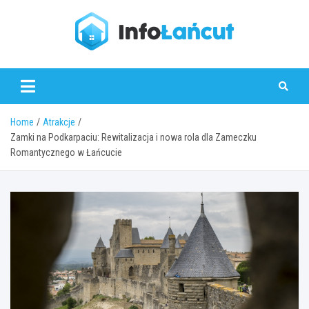
Skip
to
content
infolancut.pl
Home
Atrakcje
Zamki na Podkarpaciu: Rewitalizacja i nowa rola dla Zameczku
Romantycznego w Łańcucie