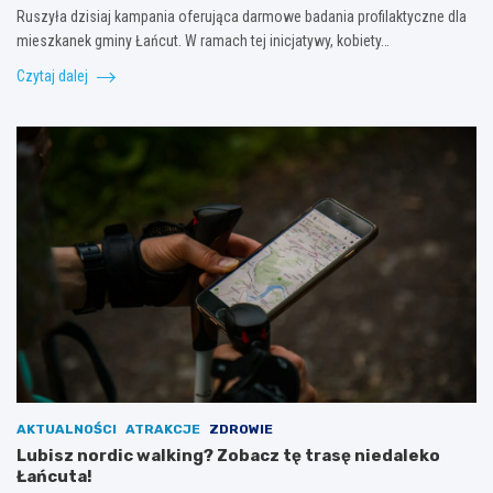
Ruszyła dzisiaj kampania oferująca darmowe badania profilaktyczne dla
mieszkanek gminy Łańcut. W ramach tej inicjatywy, kobiety…
Czytaj dalej
AKTUALNOŚCI
ATRAKCJE
ZDROWIE
Lubisz nordic walking? Zobacz tę trasę niedaleko
Łańcuta!