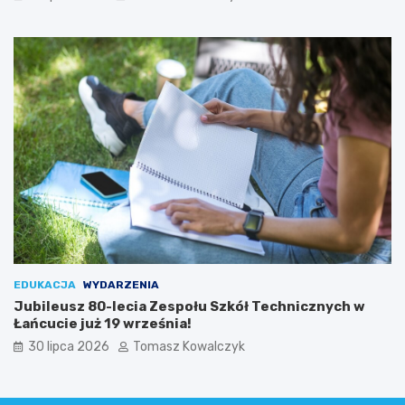
n
Ł
k
a
o
ń
w
c
y
u
c
i
e
EDUKACJA
WYDARZENIA
Jubileusz 80-lecia Zespołu Szkół Technicznych w
Łańcucie już 19 września!
30 lipca 2026
Tomasz Kowalczyk