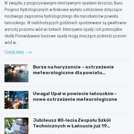
W związku z prognozowanymi intensywnymi opadami deszczu, Biuro
Prognoz Hydrologicznych w Krakowie wydało ostrzeżenie dotyczące
możliwego zagrożenia hydrologicznego dla mieszkańców powiatu
łańcuckiego. W nadchodzących godzinach spodziewane są gwałtowne
wzrosty poziomu wód w rzekach. Intensywne opady i ich potencjalne
skutki Przewidywane burzowe opady mogą znacząco podnieść poziom
wód w…
Czytaj dalej
Burze na horyzoncie – ostrzeżenie
meteorologiczne dla powiatu
łańcuckiego
Uwaga! Upał w powiecie łańcuckim –
nowe ostrzeżenie meteorologiczne
Jubileusz 80-lecia Zespołu Szkół
Technicznych w Łańcucie już 19
września!