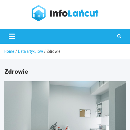
Skip
to
content
infolancut.pl
Home
Lista artykułów
Zdrowie
Zdrowie