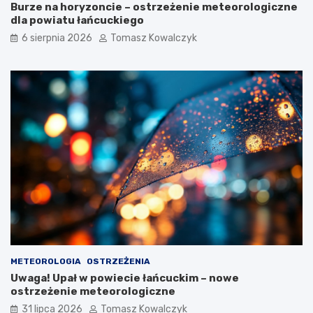
Burze na horyzoncie – ostrzeżenie meteorologiczne
e
a
dla powiatu łańcuckiego
:
Z
z
a
6 sierpnia 2026
Tomasz Kowalczyk
p
m
a
e
r
c
k
z
i
k
n
u
g
R
u
o
n
m
a
a
p
n
a
t
r
y
k
c
k
z
i
n
e
e
METEOROLOGIA
OSTRZEŻENIA
s
g
Uwaga! Upał w powiecie łańcuckim – nowe
z
o
ostrzeżenie meteorologiczne
o
w
31 lipca 2026
Tomasz Kowalczyk