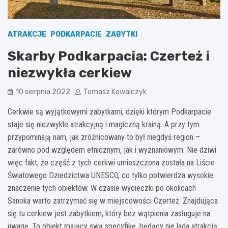
ATRAKCJE
PODKARPACIE
ZABYTKI
Skarby Podkarpacia: Czerteż i
niezwykła cerkiew
10 sierpnia 2022
Tomasz Kowalczyk
Cerkwie są wyjątkowymi zabytkami, dzięki którym Podkarpacie
staje się niezwykle atrakcyjną i magiczną krainą. A przy tym
przypominają nam, jak zróżnicowany to był niegdyś region –
zarówno pod względem etnicznym, jak i wyznaniowym. Nie dziwi
więc fakt, że część z tych cerkwi umieszczona została na Liście
Światowego Dziedzictwa UNESCO, co tylko potwierdza wysokie
znaczenie tych obiektów. W czasie wycieczki po okolicach
Sanoka warto zatrzymać się w miejscowości Czerteż. Znajdująca
się tu cerkiew jest zabytkiem, który bez wątpienia zasługuje na
uwagę. To obiekt mający swą specyfikę, będący nie lada atrakcją