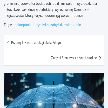
gronie miejscowości będących idealnym celem wycieczki dla
miłośników sakralnej architektury wyróżnia się Czerteż –
miejscowość, którą turyści doceniają coraz mocniej.
Tags:
podkarpacie
,
turystyka
,
zabytki
,
zwiedzanie
Nawigacja
Przemyśl – moc atrakcji dla każdego
wpisu
Zabytki Sieniawy. Łańcut i okolice