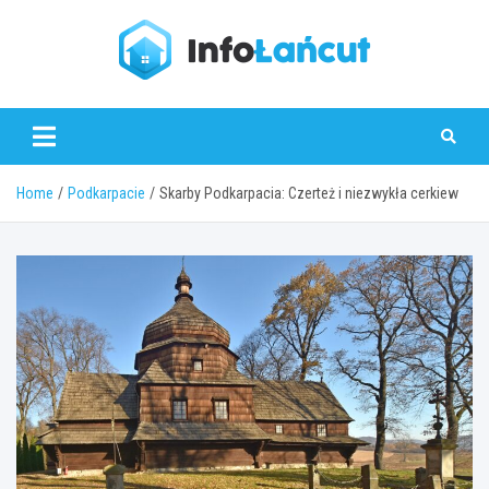
Skip
to
content
infolancut.pl
Home
Podkarpacie
Skarby Podkarpacia: Czerteż i niezwykła cerkiew