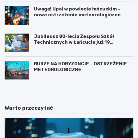
Uwaga! Upał w powiecie łańcuckim –
nowe ostrzeżenie meteorologiczne
Jubileusz 80-lecia Zespołu Szkół
Technicznych w Łańcucie już 19
września!
BURZE NA HORYZONCIE – OSTRZEŻENIE
METEOROLOGICZNE
P
Z
r
a
z
m
e
k
m
i
Warto przeczytać
i
n
a
a
n
P
a
o
t
d
e
k