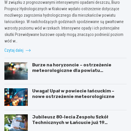
W związku z prognozowanymi intensywnymi opadami deszczu, Biuro
Prognoz Hydrologicznych w Krakowie wydało ostrzeżenie dotyczące
możliwego zagrożenia hydrologicznego dla mieszkańców powiatu
łańcuckiego. W nadchodzących godzinach spodziewane są gwałtowne
wzrosty poziomu wód w rzekach. Intensywne opady i ich potencjalne
skutki Przewidywane burzowe opady mogą znacząco podnieść poziom
wód w…
Czytaj dalej
Burze na horyzoncie – ostrzeżenie
meteorologiczne dla powiatu
łańcuckiego
Uwaga! Upał w powiecie łańcuckim –
nowe ostrzeżenie meteorologiczne
Jubileusz 80-lecia Zespołu Szkół
Technicznych w Łańcucie już 19
września!