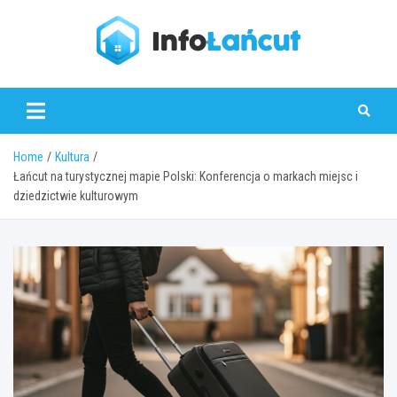
Skip
to
content
infolancut.pl
Home
Kultura
Łańcut na turystycznej mapie Polski: Konferencja o markach miejsc i
dziedzictwie kulturowym