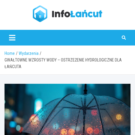
Skip
to
content
infolancut.pl
Home
Wydarzenia
GWAŁTOWNE WZROSTY WODY – OSTRZEŻENIE HYDROLOGICZNE DLA
ŁAŃCUTA