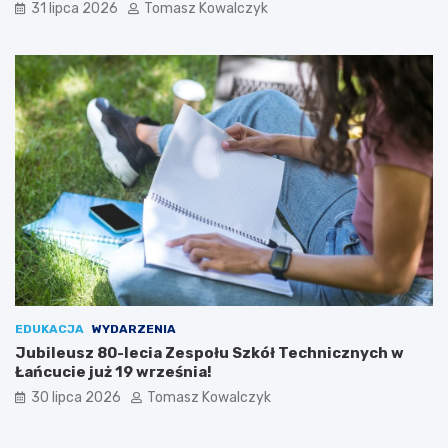
31 lipca 2026
Tomasz Kowalczyk
n
Ł
k
a
o
ń
w
c
y
u
c
i
e
EDUKACJA
WYDARZENIA
Jubileusz 80-lecia Zespołu Szkół Technicznych w
Łańcucie już 19 września!
30 lipca 2026
Tomasz Kowalczyk