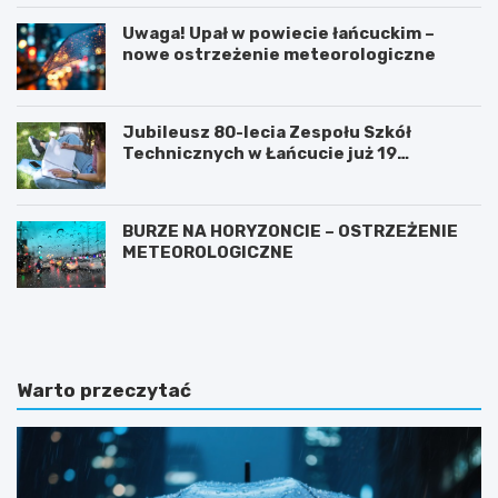
Uwaga! Upał w powiecie łańcuckim –
nowe ostrzeżenie meteorologiczne
Jubileusz 80-lecia Zespołu Szkół
Technicznych w Łańcucie już 19
września!
BURZE NA HORYZONCIE – OSTRZEŻENIE
METEOROLOGICZNE
P
Z
r
a
z
m
e
k
m
i
Warto przeczytać
i
n
a
a
n
P
a
o
t
d
e
k