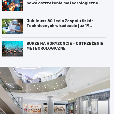
nowe ostrzeżenie meteorologiczne
Jubileusz 80-lecia Zespołu Szkół
Technicznych w Łańcucie już 19
września!
BURZE NA HORYZONCIE – OSTRZEŻENIE
METEOROLOGICZNE