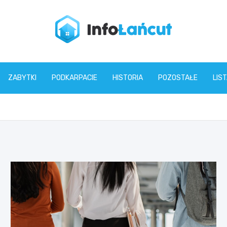
infolancut.pl
ZABYTKI
PODKARPACIE
HISTORIA
POZOSTAŁE
LIS