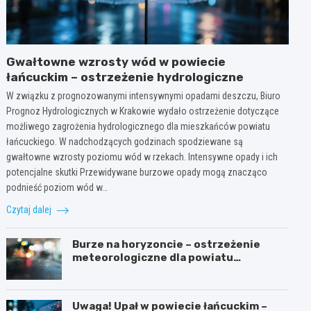
Gwałtowne wzrosty wód w powiecie
łańcuckim – ostrzeżenie hydrologiczne
W związku z prognozowanymi intensywnymi opadami deszczu, Biuro
Prognoz Hydrologicznych w Krakowie wydało ostrzeżenie dotyczące
możliwego zagrożenia hydrologicznego dla mieszkańców powiatu
łańcuckiego. W nadchodzących godzinach spodziewane są
gwałtowne wzrosty poziomu wód w rzekach. Intensywne opady i ich
potencjalne skutki Przewidywane burzowe opady mogą znacząco
podnieść poziom wód w…
Czytaj dalej
Burze na horyzoncie – ostrzeżenie
meteorologiczne dla powiatu
łańcuckiego
Uwaga! Upał w powiecie łańcuckim –