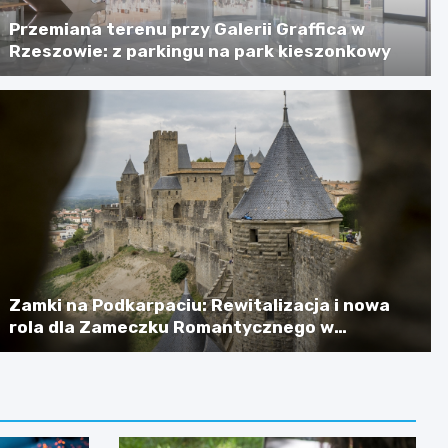
Przemiana terenu przy Galerii Graffica w
Rzeszowie: z parkingu na park kieszonkowy
Zamki na Podkarpaciu: Rewitalizacja i nowa
rola dla Zameczku Romantycznego w
Łańcucie