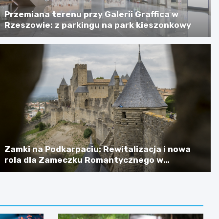
Przemiana terenu przy Galerii Graffica w
Rzeszowie: z parkingu na park kieszonkowy
Zamki na Podkarpaciu: Rewitalizacja i nowa
rola dla Zameczku Romantycznego w
Łańcucie