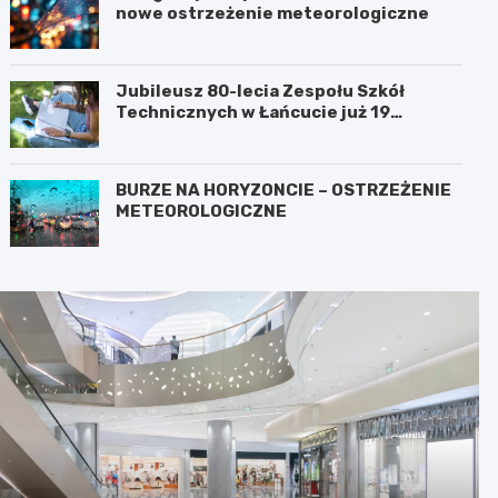
nowe ostrzeżenie meteorologiczne
Jubileusz 80-lecia Zespołu Szkół
Technicznych w Łańcucie już 19
września!
BURZE NA HORYZONCIE – OSTRZEŻENIE
METEOROLOGICZNE