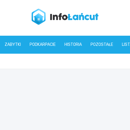
infolancut.pl
ZABYTKI
PODKARPACIE
HISTORIA
POZOSTAŁE
LIS