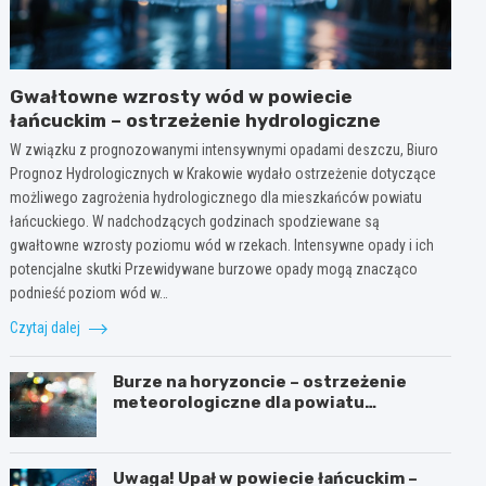
Gwałtowne wzrosty wód w powiecie
łańcuckim – ostrzeżenie hydrologiczne
W związku z prognozowanymi intensywnymi opadami deszczu, Biuro
Prognoz Hydrologicznych w Krakowie wydało ostrzeżenie dotyczące
możliwego zagrożenia hydrologicznego dla mieszkańców powiatu
łańcuckiego. W nadchodzących godzinach spodziewane są
gwałtowne wzrosty poziomu wód w rzekach. Intensywne opady i ich
potencjalne skutki Przewidywane burzowe opady mogą znacząco
podnieść poziom wód w…
Czytaj dalej
Burze na horyzoncie – ostrzeżenie
meteorologiczne dla powiatu
łańcuckiego
Uwaga! Upał w powiecie łańcuckim –