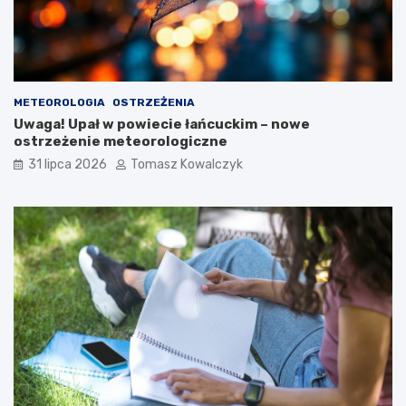
a
t
r
y
k
c
k
z
i
n
e
e
METEOROLOGIA
OSTRZEŻENIA
s
g
Uwaga! Upał w powiecie łańcuckim – nowe
z
o
ostrzeżenie meteorologiczne
o
w
31 lipca 2026
Tomasz Kowalczyk
n
Ł
k
a
o
ń
w
c
y
u
c
i
e