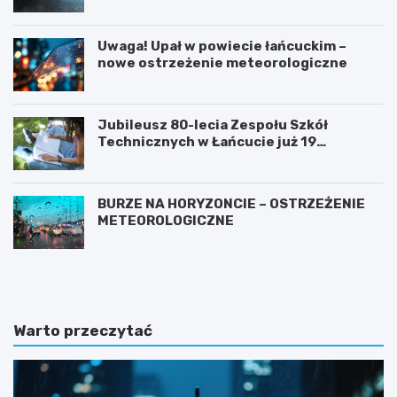
łańcuckiego
Uwaga! Upał w powiecie łańcuckim –
nowe ostrzeżenie meteorologiczne
Jubileusz 80-lecia Zespołu Szkół
Technicznych w Łańcucie już 19
września!
BURZE NA HORYZONCIE – OSTRZEŻENIE
METEOROLOGICZNE
P
Z
r
a
z
m
e
k
m
i
Warto przeczytać
i
n
a
a
n
P
a
o