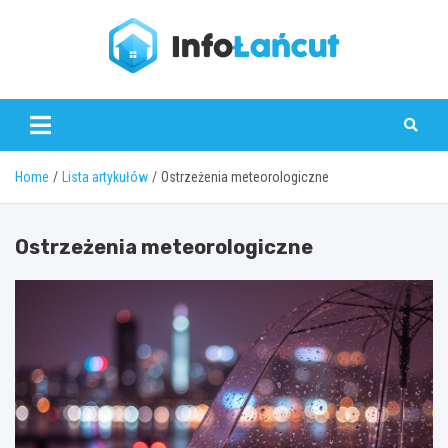
Skip
to
content
infolancut.pl
Home
Lista artykułów
Ostrzeżenia meteorologiczne
Ostrzeżenia meteorologiczne