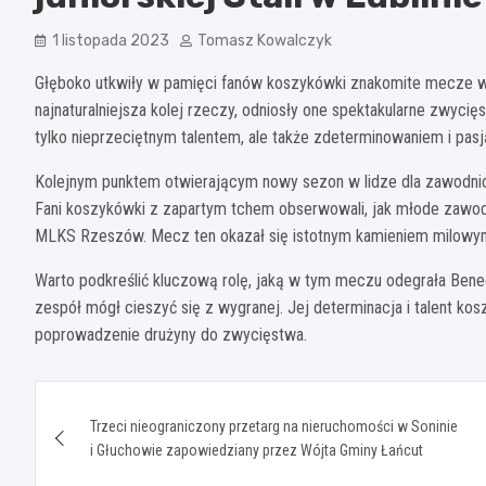
1 listopada 2023
Tomasz Kowalczyk
Głęboko utkwiły w pamięci fanów koszykówki znakomite mecze wyja
najnaturalniejsza kolej rzeczy, odniosły one spektakularne zwycię
tylko nieprzeciętnym talentem, ale także zdeterminowaniem i pasją
Kolejnym punktem otwierającym nowy sezon w lidze dla zawodnic
Fani koszykówki z zapartym tchem obserwowali, jak młode zawodn
MLKS Rzeszów. Mecz ten okazał się istotnym kamieniem milowym i
Warto podkreślić kluczową rolę, jaką w tym meczu odegrała Bened
zespół mógł cieszyć się z wygranej. Jej determinacja i talent kos
poprowadzenie drużyny do zwycięstwa.
Nawigacja
Trzeci nieograniczony przetarg na nieruchomości w Soninie
wpisu
i Głuchowie zapowiedziany przez Wójta Gminy Łańcut