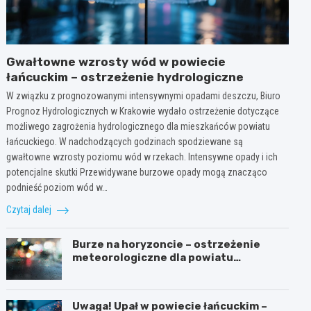
Gwałtowne wzrosty wód w powiecie
łańcuckim – ostrzeżenie hydrologiczne
W związku z prognozowanymi intensywnymi opadami deszczu, Biuro
Prognoz Hydrologicznych w Krakowie wydało ostrzeżenie dotyczące
możliwego zagrożenia hydrologicznego dla mieszkańców powiatu
łańcuckiego. W nadchodzących godzinach spodziewane są
gwałtowne wzrosty poziomu wód w rzekach. Intensywne opady i ich
potencjalne skutki Przewidywane burzowe opady mogą znacząco
podnieść poziom wód w…
Czytaj dalej
Burze na horyzoncie – ostrzeżenie
meteorologiczne dla powiatu
łańcuckiego
Uwaga! Upał w powiecie łańcuckim –