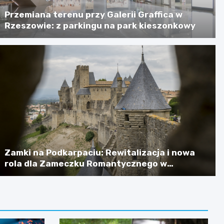
Przemiana terenu przy Galerii Graffica w
Rzeszowie: z parkingu na park kieszonkowy
Zamki na Podkarpaciu: Rewitalizacja i nowa
rola dla Zameczku Romantycznego w
Łańcucie