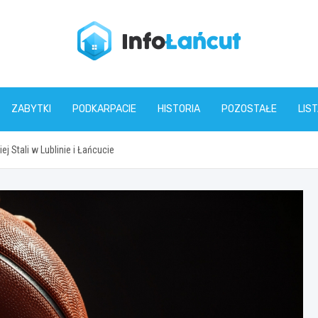
infolancut.pl
ZABYTKI
PODKARPACIE
HISTORIA
POZOSTAŁE
LIS
j Stali w Lublinie i Łańcucie