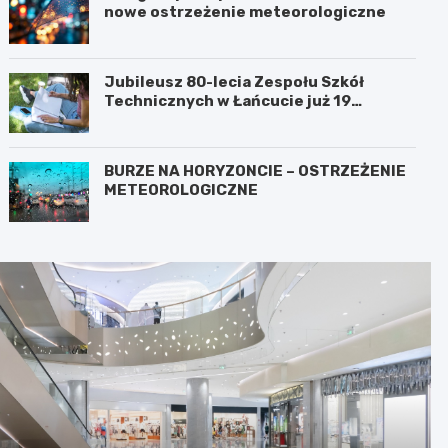
nowe ostrzeżenie meteorologiczne
Jubileusz 80-lecia Zespołu Szkół
Technicznych w Łańcucie już 19
września!
BURZE NA HORYZONCIE – OSTRZEŻENIE
METEOROLOGICZNE