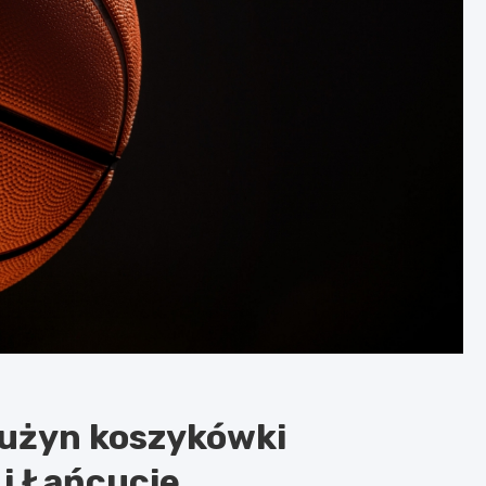
rużyn koszykówki
e i Łańcucie