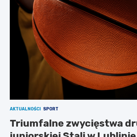
AKTUALNOŚCI
SPORT
Triumfalne zwycięstwa d
juniorskiej Stali w Lublini