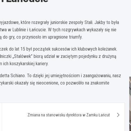
zdowe, które rozegrały juniorskie zespoły Stali. Jakby to była
stwa w Lublinie i Łańcucie. W tych rozgrywkach wykazały się nie
 do gry, co przyniosło im upragnione triumfy.
zek do lat 15 był początek sukcesów ich klubowych koleżanek.
iczki „Stalówek” biorą udział w zaciętym pojedynku z drużyną
ch koszykarskiej kariery.
etta Schiano. To dzięki jej umiejętnościom i zaangażowaniu, nasz
zykarski okazały się nieocenione, co pozwoliło na znakomite
Zmiana na stanowisku dyrektora w Zamku Łańcut