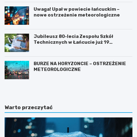
Uwaga! Upał w powiecie łańcuckim –
nowe ostrzeżenie meteorologiczne
Jubileusz 80-lecia Zespołu Szkół
Technicznych w Łańcucie już 19
września!
BURZE NA HORYZONCIE – OSTRZEŻENIE
METEOROLOGICZNE
P
Z
r
a
z
m
e
k
m
i
Warto przeczytać
i
n
a
a
n
P
a
o
t
d
e
k