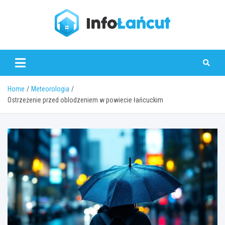
Skip
to
content
infolancut.pl
Home
Meteorologia
Ostrzeżenie przed oblodzeniem w powiecie łańcuckim