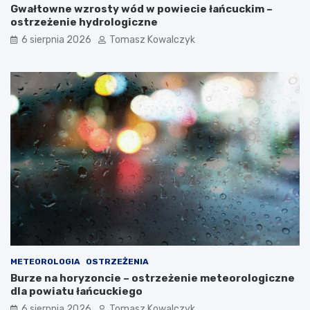
e
i
Gwałtowne wzrosty wód w powiecie łańcuckim –
r
t
ostrzeżenie hydrologiczne
i
a
6 sierpnia 2026
Tomasz Kowalczyk
i
l
G
i
r
z
a
a
f
c
f
j
i
a
c
i
a
n
w
o
R
w
z
a
e
r
s
o
z
l
o
a
w
d
METEOROLOGIA
OSTRZEŻENIA
i
l
Burze na horyzoncie – ostrzeżenie meteorologiczne
e
a
dla powiatu łańcuckiego
:
Z
z
a
6 sierpnia 2026
Tomasz Kowalczyk