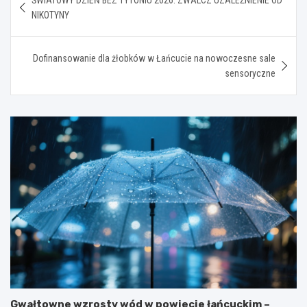
wpisu
NIKOTYNY
Dofinansowanie dla żłobków w Łańcucie na nowoczesne sale
sensoryczne
Gwałtowne wzrosty wód w powiecie łańcuckim –