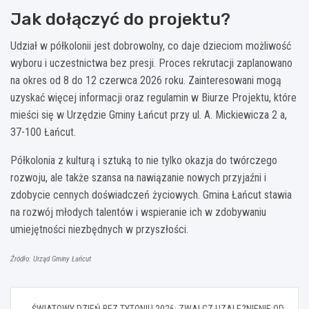
Jak dołączyć do projektu?
Udział w półkolonii jest dobrowolny, co daje dzieciom możliwość
wyboru i uczestnictwa bez presji. Proces rekrutacji zaplanowano
na okres od 8 do 12 czerwca 2026 roku. Zainteresowani mogą
uzyskać więcej informacji oraz regulamin w Biurze Projektu, które
mieści się w Urzędzie Gminy Łańcut przy ul. A. Mickiewicza 2 a,
37-100 Łańcut.
Półkolonia z kulturą i sztuką to nie tylko okazja do twórczego
rozwoju, ale także szansa na nawiązanie nowych przyjaźni i
zdobycie cennych doświadczeń życiowych. Gmina Łańcut stawia
na rozwój młodych talentów i wspieranie ich w zdobywaniu
umiejętności niezbędnych w przyszłości.
Źródło: Urząd Gminy Łańcut
Nawigacja
ŚWIATOWY DZIEŃ BEZ TYTONIU 2026: ZWALCZ UZALEŻNIENIE OD