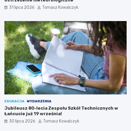
o
w
31 lipca 2026
Tomasz Kowalczyk
n
Ł
k
a
o
ń
w
c
y
u
c
i
e
EDUKACJA
WYDARZENIA
Jubileusz 80-lecia Zespołu Szkół Technicznych w
Łańcucie już 19 września!
30 lipca 2026
Tomasz Kowalczyk