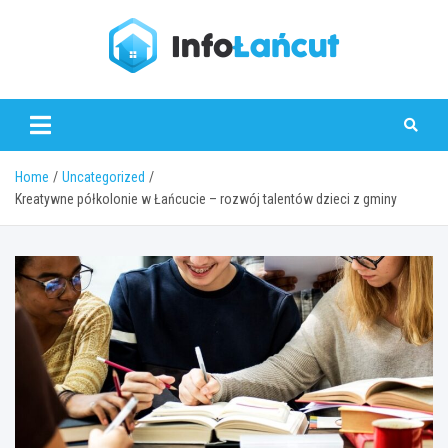
Skip
to
content
infolancut.pl
Home
Uncategorized
Kreatywne półkolonie w Łańcucie – rozwój talentów dzieci z gminy